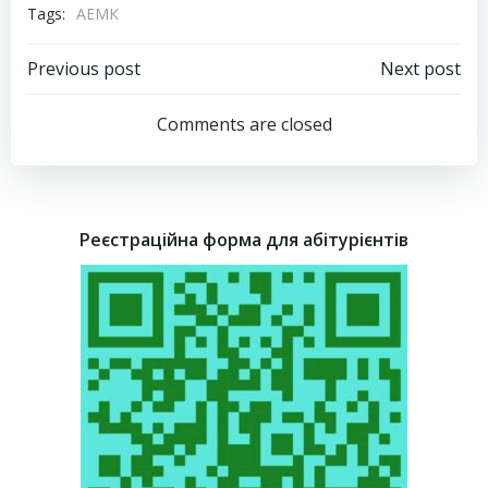
Tags:
АЕМК
Навігація
Навігація
Previous post
Next post
запису
запису
Comments are closed
Реєстраційна форма для абітурієнтів