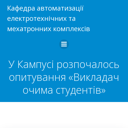
Перейти
Кафедра автоматизації
до
електротехнічних та
вмісту
мехатронних комплексів
У Кампусі розпочалось
опитування «Викладач
очима студентів»