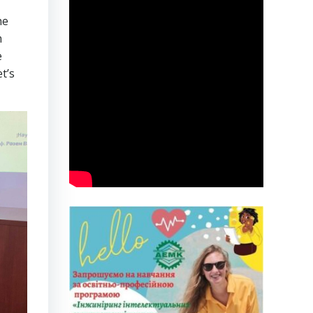
he
m
e
t’s