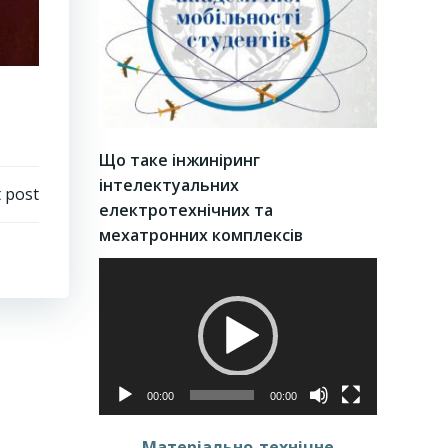
Що таке інжиніринг
інтелектуальних
 post
електротехнічних та
мехатронних комплексів
Video
Player
00:00
00:00
Матеріально-технічне