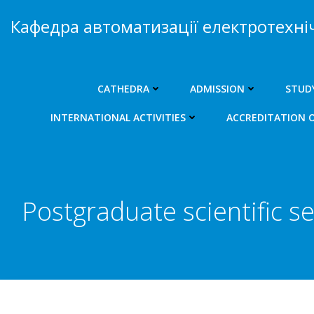
Skip
Кафедра автоматизації електротехні
to
content
CATHEDRA
ADMISSION
STUD
INTERNATIONAL ACTIVITIES
ACCREDITATION 
Postgraduate scientific se