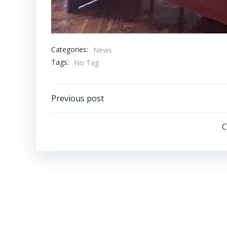
Categories:
News
Tags:
No Tag
Post
Previous post
navigation
C