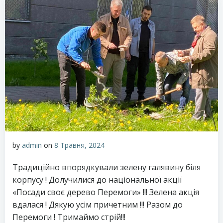
by
admin
on
8 Травня, 2024
Традиційно впорядкували зелену галявину біля
корпусу ! Долучилися до національної акції
«Посади своє дерево Перемоги» !!! Зелена акція
вдалася ! Дякую усім причетним !!! Разом до
Перемоги ! Тримаймо стрій!!!