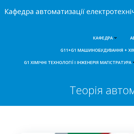
Перейти
Кафедра автоматизації електротехні
до
вмісту
КАФЕДРА
А
G11+G1 МАШИНОБУДУВАННЯ + ХІМІ
G1 ХІМІЧНІ ТЕХНОЛОГІЇ І ІНЖЕНЕРІЯ МАГІСТРАТУРА
Теорія авто