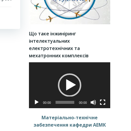
Що таке інжиніринг
інтелектуальних
електротехнічних та
мехатронних комплексів
Відеопрогравач
00:00
00:00
Матеріально-технічне
забезпечення кафедри АЕМК