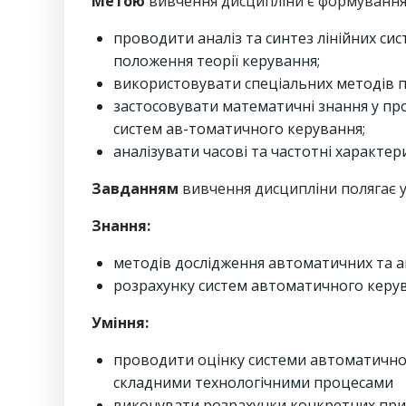
Метою
вивчення дисципліни є формування 
проводити аналіз та синтез лінійних с
положення теорії керування;
використовувати спеціальних методів п
застосовувати математичні знання у пр
систем ав-томатичного керування;
аналізувати часові та частотні характе
Завдання
м
вивчення дисципліни полягає 
Знання:
методів дослідження автоматичних та 
розрахунку систем автоматичного керува
Уміння:
проводити оцінку системи автоматичног
складними технологічними процесами
виконувати розрахунки конкретних прис