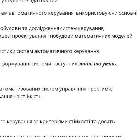
у студентів здатностей:
истем автоматичного керування, використовуючи основн
обудови та дослідження систем керування;
оцесі проектування і побудови математичних моделей
ристики систем автоматичного керування.
у формуванні системи наступних
знань та умінь
.
автоматизованих систем управління простими;
ння на стійкість.
о керування за критеріями стійкості та досить
троїв та систем автоматизації на основі типових