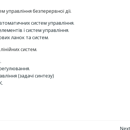
м управління безперервної дії.
втоматичних систем управління.
ементів і систем управління.
вих ланок та систем.
лінійних систем.
.
регулювання.
вління (задачі синтезу)
К.
Next