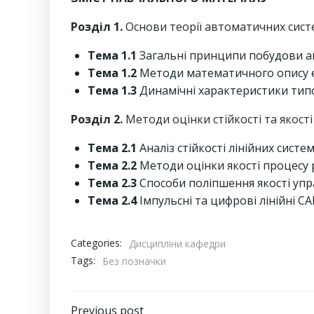
Розділ 1.
Основи теорії автоматичних систе
Тема 1.1
Загальні принципи побудови а
Тема 1.2
Методи математичного опису ел
Тема 1.
3
Динамічні характеристики типо
Розділ 2.
Методи оцінки стійкості та якості 
Тема 2.1
Аналіз стійкості лінійних систем
Тема 2.2
Методи оцінки якості процесу 
Тема 2.3
Способи поліпшення якості упра
Тема 2.4
Імпульсні та цифрові лінійні СА
Categories:
Дисципліни кафедри
Tags:
Без позначки
Previous post