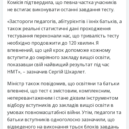
Комісія підтвердила, що певна частка учасників
не встигає виконувати останні завдання тесту.
«Застороги педагогів, абітурієнтів і їхніх батьків, а
також реальні статистичні дані проходження
тестування переконали нас, що тривалість тесту
необхідно продовжити до 120 хвилин. Я
впевнений, що цей крок допоможе кожному
вступити до омріяного закладу вищої освіти,
показавши свій найвищий результат під час
НМТ», – зазначив Сергій Шкарлет.
Міністр також повідомив, що освітяни та батьки
впевнені, що тест є змістовим, комплексним,
неперевантаженим і стане дієвим інструментом
відбору вступників до закладів вищої освіти в
умовах повномасштабної війни. Утім, педагоги та
батьки вступників одноголосно зазначили, що
відведеного на виконання трьох блоків завдань