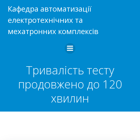
Перейти
Кафедра автоматизації
до
електротехнічних та
вмісту
мехатронних комплексів
Тривалість тесту
продовжено до 120
хвилин