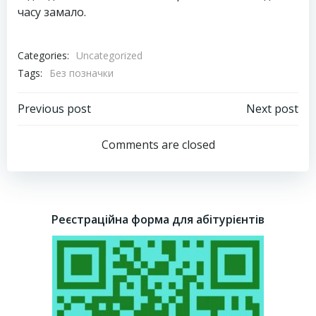
часу замало.
Categories:
Uncategorized
Tags:
Без позначки
Навігація
Навігація
Previous post
Next post
запису
запису
Comments are closed
Реєстраційна форма для абітурієнтів