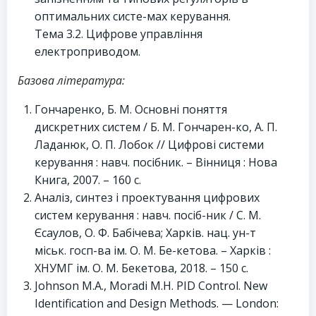
оптимальних систе-мах керування.
Тема 3.2. Цифрове управління
електроприводом.
Базова література:
Гончаренко, Б. М. Основні поняття
дискретних систем / Б. М. Гончарен-ко, А. П.
Ладанюк, О. П. Лобок // Цифрові системи
керування : навч. посібник. – Вінниця : Нова
Книга, 2007. – 160 с.
Аналіз, синтез і проектування цифрових
систем керування : навч. посіб-ник / С. М.
Єсаулов, О. Ф. Бабічева; Харків. нац. ун-т
міськ. госп-ва ім. О. М. Бе-кетова. – Харків :
ХНУМГ ім. О. М. Бекетова, 2018. – 150 с.
Johnson M.A., Moradi M.H. PID Control. New
Identification and Design Methods. — London: