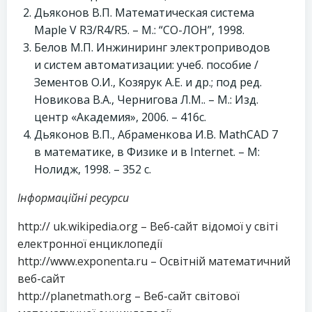
Дьяконов В.П. Математическая система
Maple V R3/R4/R5. – М.: “СО-ЛОН”, 1998.
Белов М.П. Инжиниринг электроприводов
и систем автоматизации: учеб. пособие /
Зементов О.И., Козярук А.Е. и др.; под ред.
Новикова В.А., Чернигова Л.М.. – М.: Изд.
центр «Академия», 2006. – 416с.
Дьяконов В.П., Абраменкова И.В. MathCAD 7
в математике, в Физике и в Internet. – М:
Нолидж, 1998. – 352 с.
Інформаційні ресурси
http:// uk.wikipedia.org – Веб-сайт відомої у світі
електронної енциклопедії
http://www.exponenta.ru – Освітній математичний
веб-сайт
http://planetmath.org – Веб-сайт світової