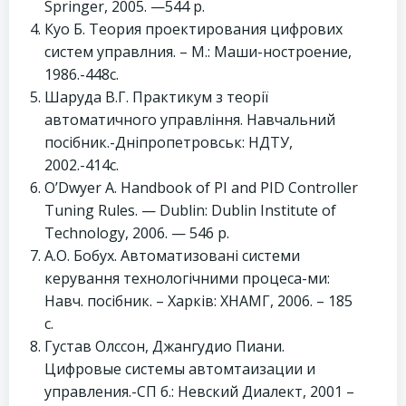
Springer, 2005. —544 p.
Куо Б. Теория проектирования цифрових
систем управлния. – М.: Маши-ностроение,
1986.-448с.
Шаруда В.Г. Практикум з теорії
автоматичного управління. Навчальний
посібник.-Дніпропетровськ: НДТУ,
2002.-414с.
O’Dwyer A. Handbook of PI and PID Controller
Tuning Rules. — Dublin: Dublin Institute of
Technology, 2006. — 546 p.
А.О. Бобух. Автоматизовані системи
керування технологічними процеса-ми:
Навч. посібник. – Харків: ХНАМГ, 2006. – 185
с.
Густав Олссон, Джангудио Пиани.
Цифровые системы автомтаизации и
управления.-СП б.: Невский Диалект, 2001 –