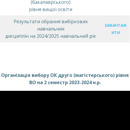
(бакалаврського)
рівня вищої освіти
Результати обрання вибіркових
завантаж
навчальних
ити
дисциплін на 2024/2025 навчальний рік
Організація вибору ОК друго (магістерського) рівня
ВО на 2 семестр 2023-2024 н.р.