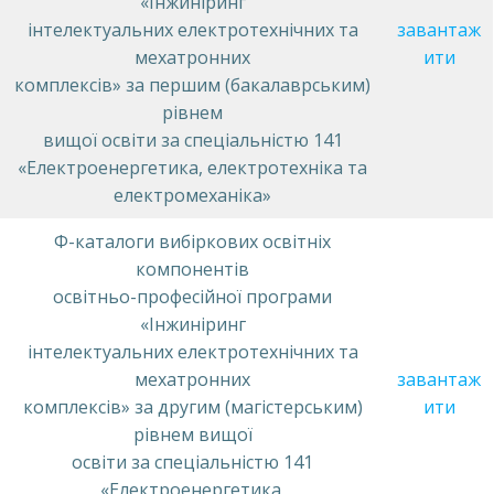
«Інжиніринг
інтелектуальних електротехнічних та
завантаж
мехатронних
ити
комплексів» за першим (бакалаврським)
рівнем
вищої освіти за спеціальністю 141
«Електроенергетика, електротехніка та
електромеханіка»
Ф-каталоги вибіркових освітніх
компонентів
освітньо-професійної програми
«Інжиніринг
інтелектуальних електротехнічних та
мехатронних
завантаж
комплексів» за другим (магістерським)
ити
рівнем вищої
освіти за спеціальністю 141
«Електроенергетика,