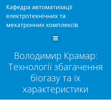
Перейти
Кафедра автоматизації
до
електротехнічних та
вмісту
мехатронних комплексів
Володимир Крамар:
Технології збагачення
біогазу та їх
характеристики