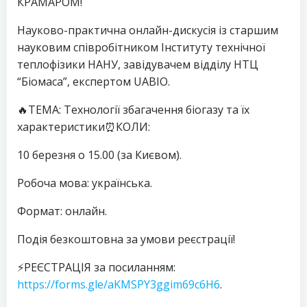
КРАМАРОМ!
Науково-практична онлайн-дискусія із старшим
науковим співробітником Інституту технічної
теплофізики НАНУ, завідувачем відділу НТЦ
“Біомаса”, експертом UABIO.
🔥ТЕМА: Технології збагачення біогазу та їх
характеристики⏰КОЛИ:
10 березня о 15.00 (за Києвом).
Робоча мова: українська.
Формат: онлайн.
Подія безкоштовна за умови реєстрації!
⚡️РЕЄСТРАЦІЯ за посиланням:
https://forms.gle/aKMSPY3ggim69c6H6
.