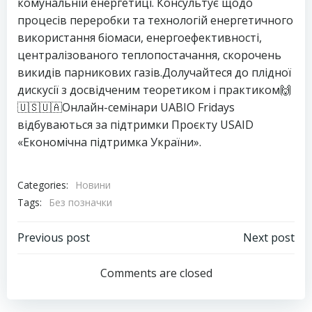
комунальній енергетиці. Консультує щодо
процесів переробки та технологій енергетичного
використання біомаси, енергоефективності,
централізованого теплопостачання, скорочень
викидів парникових газів.Долучайтеся до плідної
дискусії з досвідченим теоретиком і практиком🙌
🇺🇸🇺🇦Онлайн-семінари UABIO Fridays
відбуваються за підтримки Проєкту USAID
«Економічна підтримка України».
Categories:
Новини
Tags:
Без позначки
Навігація
Навігація
Previous post
Next post
запису
запису
Comments are closed