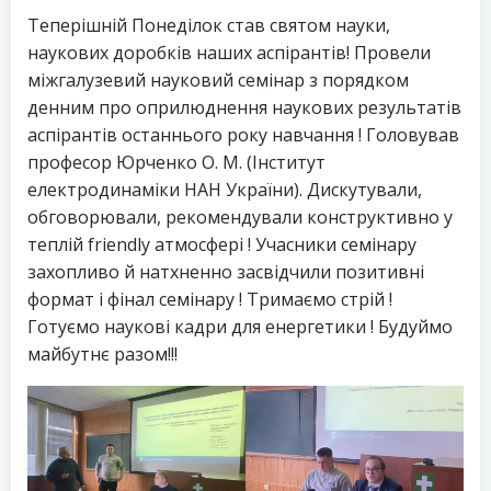
Теперішній Понеділок став святом науки,
наукових доробків наших аспірантів! Провели
міжгалузевий науковий семінар з порядком
денним про оприлюднення наукових результатів
аспірантів останнього року навчання ! Головував
професор Юрченко О. М. (Інститут
електродинаміки НАН України). Дискутували,
обговорювали, рекомендували конструктивно у
теплій friendly атмосфері ! Учасники семінару
захопливо й натхненно засвідчили позитивні
формат і фінал семінару ! Тримаємо стрій !
Готуємо наукові кадри для енергетики ! Будуймо
майбутнє разом!!!