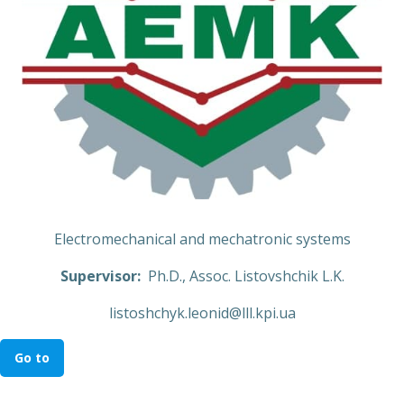
Electromechanical and mechatronic systems
Supervisor:
Ph.D., Assoc. Listovshchik L.K.
listoshchyk.leonid@lll.kpi.ua
Go to