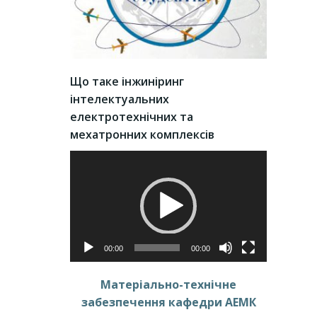
Що таке інжиніринг
інтелектуальних
електротехнічних та
мехатронних комплексів
Video
Player
00:00
00:00
Матеріально-технічне
забезпечення кафедри АЕМК