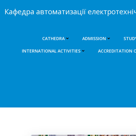
Skip
Кафедра автоматизації електротехні
to
content
CATHEDRA
ADMISSION
STUD
INTERNATIONAL ACTIVITIES
ACCREDITATION 