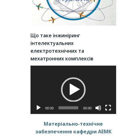
Що таке інжиніринг
інтелектуальних
електротехнічних та
мехатронних комплексів
Video
Player
00:00
00:00
Матеріально-технічне
забезпечення кафедри АЕМК