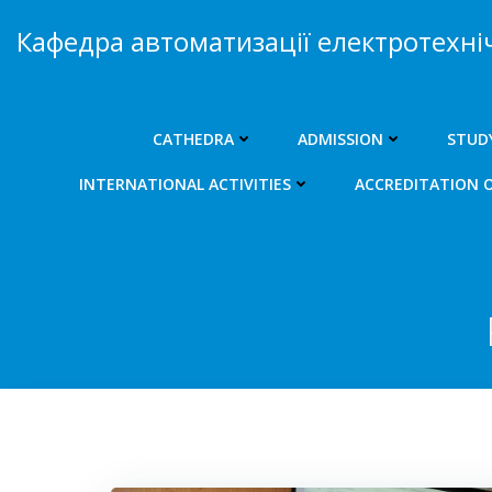
Skip
Кафедра автоматизації електротехні
to
content
CATHEDRA
ADMISSION
STUD
INTERNATIONAL ACTIVITIES
ACCREDITATION 